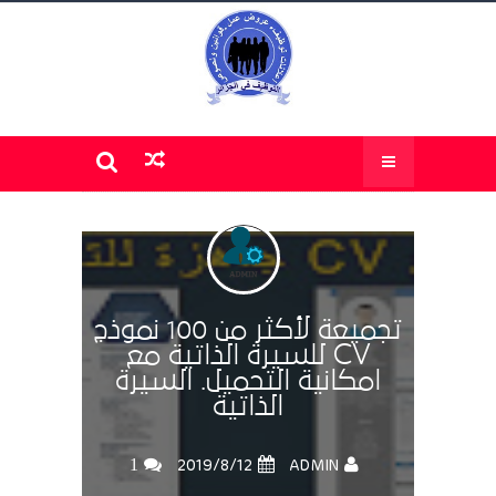
تجميعة لأكثر من 100 نموذج
CV للسيرة الذاتية مع
امكانية التحميل. السيرة
الذاتية
1
ADMIN
12‏/8‏/2019