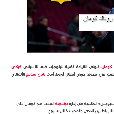
د كومان
، لتولي القيادة الفنية للبلوجرانا، خلفًا للإسباني
كيكي
للفريق في بطولة دوري أبطال أوروبا، أمام
بايرن ميونخ
الألماني
سبورتس» العالمية فإن إدارة
برشلونة
اتفقت مع كومان على
لارتباط بين النادي والمدرب خلال أسبوع.