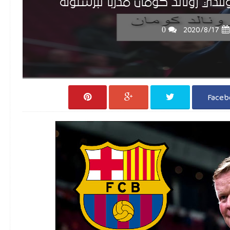
ي رونالد كومان مدربا لبرشلونة
0
17‏/8‏/2020