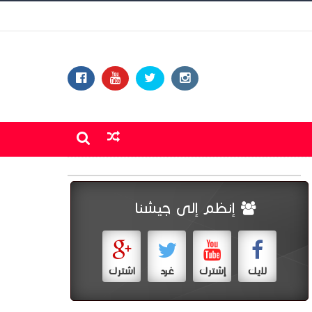
إنظم إلى جيشنا
لايك
إشترك
غرد
اشترك