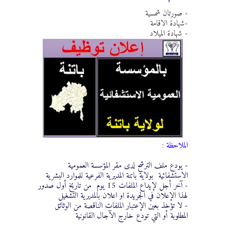
- صورتان شمسية
-شهادة الاقامة
- شهادة الميلاد
الملاحظة :
- يودع ملف الترشح لدى مقر المؤسسة العمومية
الاستشفائية بولاية باتنة المديرية الفرعية للموارد البشرية
- آخر أجل لإيداع الملفات 15 يوم من تاريخ أول صدور
لهذا الإعلان في الجريدة او اعلان بالمديرية التشغيل
- لا تؤخذ بعين الإعتبار الملفات الناقصة من الوثائق
المطلوبة أو التي تودع خارج الآجال القانونية