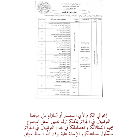
إخواني الكرام لأي استفسار أو تساؤل على موقعنا
التوظيف في الجزائر يمكنكم ترك تعليق أسفل الموضوع
بجميع انشغالاتكم و اهتماماتكم في مجال التوظيف في الجزائر
سنحاول مساعدتكم و الإجابة علية بإذن الله ، حظ موفق