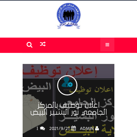
اعلان توظيف بالمركز
الجامعي نور البشير البيض
1
ADMIN
21‏/9‏/2021