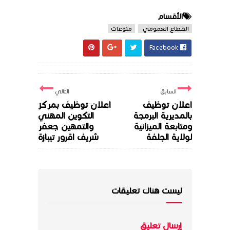
الأقسام
القطاع العمومي
منوعات
Facebook
السابق
التالي
اعلان توظيف
اعلان توظيف بمركز
بالمديرية البرمجة
التكوين المهني
ومتابعة الميزانية
والتمهين جعفر
لولاية الجلفة
شريف اقرور تيبازة
ليست هناك تعليقات
إرسال تعليق