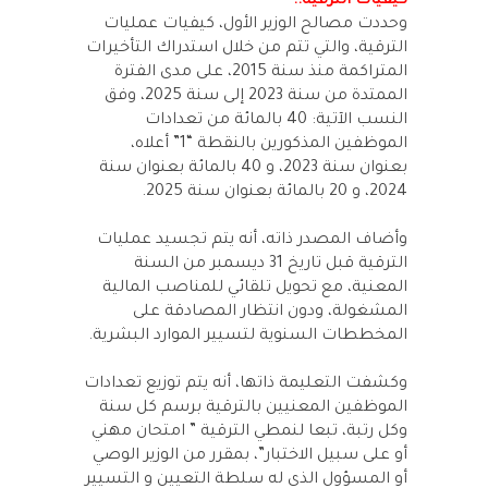
كيفيات الترقية..
وحددت مصالح الوزير الأول، كيفيات عمليات
الترقية، والتي تتم من خلال استدراك التأخيرات
المتراكمة منذ سنة 2015، على مدى الفترة
الممتدة من سنة 2023 إلى سنة 2025، وفق
النسب الآتية: 40 بالمائة من تعدادات
الموظفين المذكورين بالنقطة “1” أعلاه،
بعنوان سنة 2023، و 40 بالمائة بعنوان سنة
2024، و 20 بالمائة بعنوان سنة 2025.
وأضاف المصدر ذاته، أنه يتم تجسيد عمليات
الترقية قبل تاريخ 31 ديسمبر من السنة
المعنية، مع تحويل تلقائي للمناصب المالية
المشغولة، ودون انتظار المصادقة على
المخططات السنوية لتسيير الموارد البشرية.
وكشفت التعليمة ذاتها، أنه يتم توزيع تعدادات
الموظفين المعنيين بالترقية برسم كل سنة
وكل رتبة، تبعا لنمطي الترقية ” امتحان مهني
أو على سبيل الاختبار”، بمقرر من الوزير الوصي
أو المسؤول الذي له سلطة التعيين و التسيير