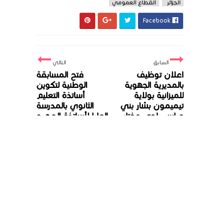
الجزائر
القطاع العمومي
Facebook
السابق
التالي
اعلان توظيف
فتح المسابقة
بالمديرية الجهوية
الوطنية لتكوين
للميزانية بولاية
أساتذة التعليم
تيميمون بشار بني
الثانوي بالمدرسة
عباس باجي مختار
العليا لأساتذة الصم و
البكم
ليست هناك تعليقات
إرسال تعليق