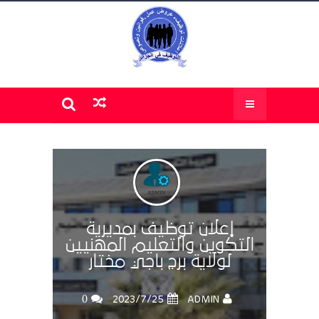
إعلان توظيف بمديرية
التكوين والتعليم المهنيين
لولاية برج باجي مختار
0
ADMIN
25‏/7‏/2023