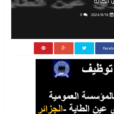
 الطاية
0
16‏/8‏/2024