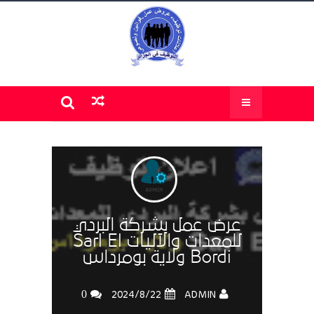
عرض عمل بشركة البردي
للمعدات والآليات Sarl El
Bordi ولاية بومرداس
0
ADMIN
22‏/8‏/2024