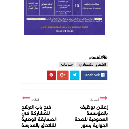
الأقسام
القطاع الاقتصادي
منوعات
Facebook
السابق
التالي
إعلان توظيف
فتح باب الترشح
بالمؤسسة
للمشاركة في
العمومية للصحة
المسابقة الوطنية
الجوارية بسور
للالتحاق بالمدرسة