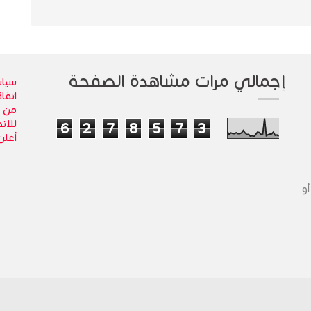
إجمالي مرات مشاهدة الصفحة
سياس
اتفا
من 
للاتص
6
2
7
8
5
7
3
أعلن
أو