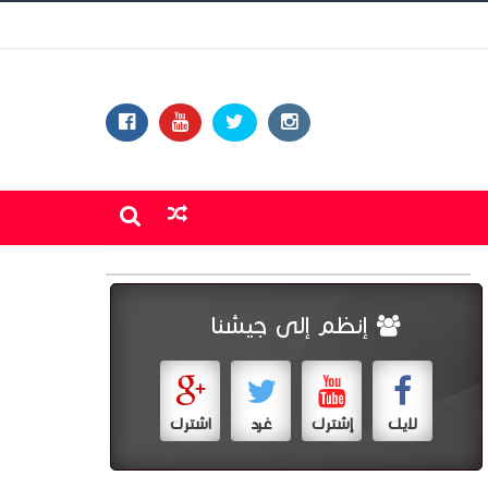
إنظم إلى جيشنا
لايك
إشترك
غرد
اشترك