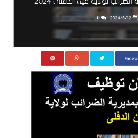
ضرائب لولاية عين الدفلى 2024
0
12‏/8‏/2024