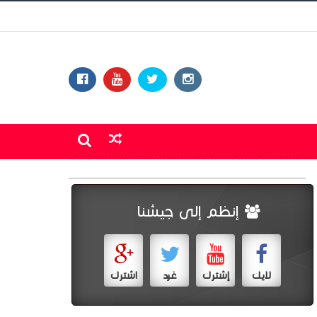
إنظم إلى جيشنا
لايك
إشترك
غرد
اشترك