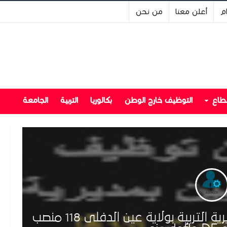
ام
أعلن معنا
من نحن
قطاع
التوظيف خارج الوطن
بكالوريا
التربية
الجامعة
اعلان مسابقة توظيف اداريين بمديرية التربية بولاية عين الدفلى 118 منصب