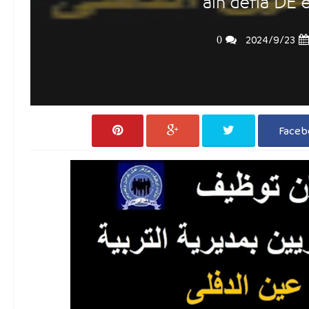
ain defla DE 
0
23‏/9‏/2024