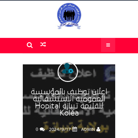
اعلان توظيف بالمؤسسة
العمومية الاستشفائية
للقليعة تيبازة Hopital
Koléa
0
ADMIN
17‏/9‏/2024