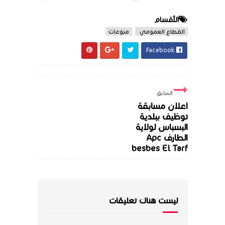
الأقسام
القطاع العمومي
منوعات
Facebook
السابق
اعلان مسابقة
توظيف ببلدية
البسباس لولاية
الطارف Apc
besbes El Tarf
ليست هناك تعليقات