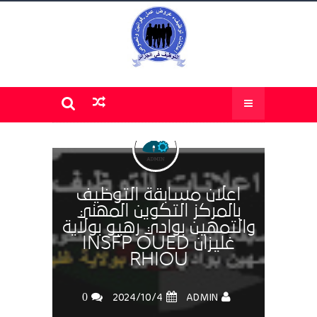
اعلان مسابقة التوظيف
بالمركز التكوين المهني
والتمهين بوادي رهيو بولاية
غليزان INSFP OUED
RHIOU
0
ADMIN
4‏/10‏/2024