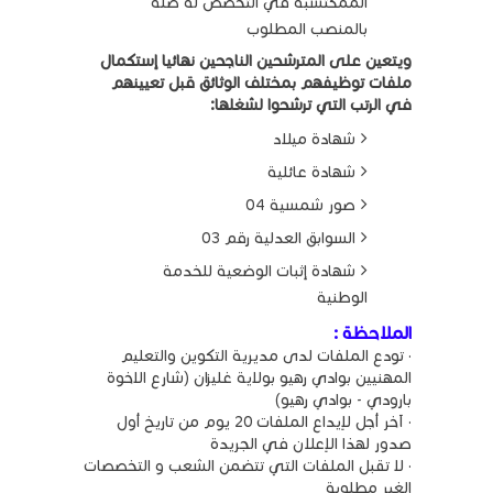
الممكتسبة في التخصص له صلة
بالمنصب المطلوب
ويتعين على المترشحين الناجحين نهائيا إستكمال
ملفات توظيفهم بمختلف الوثائق قبل تعيينهم
في الرتب التي ترشحوا لشغلها:
شهادة ميلاد
شهادة عائلية
صور شمسية 04
السوابق العدلية رقم 03
شهادة إثبات الوضعية للخدمة
الوطنية
الملاحظة :
· تودع الملفات لدى مديرية التكوين والتعليم
المهنيين بوادي رهيو بولاية غليزان (شارع الاخوة
بارودي - بوادي رهيو)
· آخر أجل لإيداع الملفات 20 يوم من تاريخ أول
صدور لهذا الإعلان في الجريدة
· لا تقبل الملفات التي تتضمن الشعب و التخصصات
الغير مطلوبة