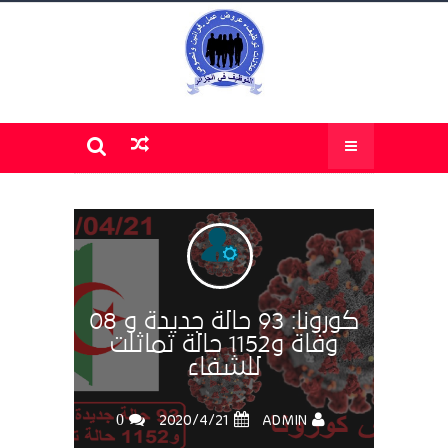
كورونا: 93 حالة جديدة و 08
وفاة و1152 حالة تماثلت
للشفاء
0
ADMIN
21‏/4‏/2020