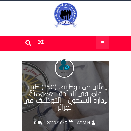
إعلان عن توظيف (350) طبيب
عام في الصحة العمومية
بإدارة السجون - التوظيف في
الجزائر
0
ADMIN
5‏/10‏/2020