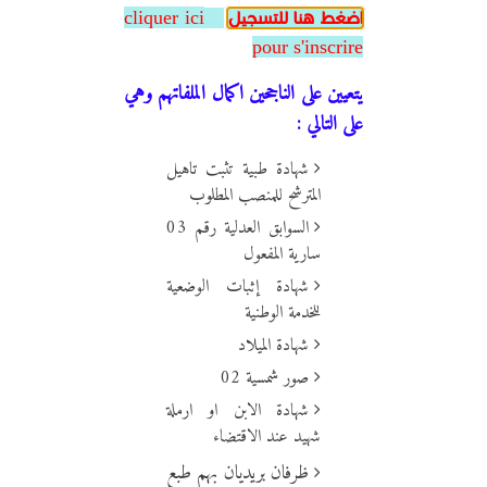
cliquer ici
اضغط هنا للتسجيل
pour s'inscrire
يتعيين على الناجحين اكمال الملفاتهم وهي
على التالي :
شهادة طبية تثبت تاهيل
المترشح للمنصب المطلوب
السوابق العدلية رقم 03
سارية المفعول
شهادة إثبات الوضعية
للخدمة الوطنية
شهادة الميلاد
صور شمسية 02
شهادة الابن او ارملة
شهيد عند الاقتضاء
ظرفان بريديان بهم طبع