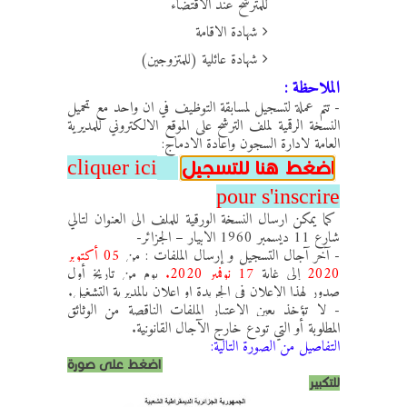
للمترشح عند الاقتضاء
شهادة الاقامة
شهادة عائلية (للمتزوجين)
الملاحظة :
- تتم عملة لتسجيل لمسابقة التوظيف في ان واحد مع تحميل
النسخة الرقمية لملف الترشح على الموقع الالكتروني للمديرية
العامة لادارة السجون واعادة الادماج:
cliquer ici
اضغط هنا للتسجيل
pour s'inscrire
كما يمكن ارسال النسخة الورقية للملف الى العنوان لتالي
شارع 11 ديسمبر 1960 الابيار – الجزائر-
- آخر آجال التسجيل و إرسال الملفات : من
05 أكتوبر
2020
إلى غاية
17 نوفمبر 2020.
يوم من تاريخ أول
صدور لهذا الإعلان في الجريدة او اعلان بالمديرية التشغيل.
- لا تؤخذ بعين الإعتبار الملفات الناقصة من الوثائق
المطلوبة أو التي تودع خارج الآجال القانونية.
التفاصيل من الصورة التالية:
اضغط على صورة
للتكبير