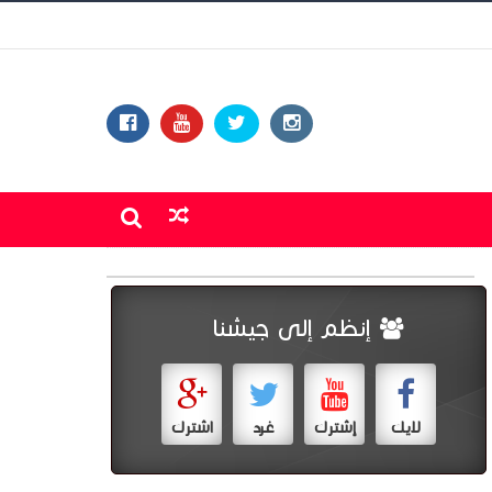
إنظم إلى جيشنا
لايك
إشترك
غرد
اشترك