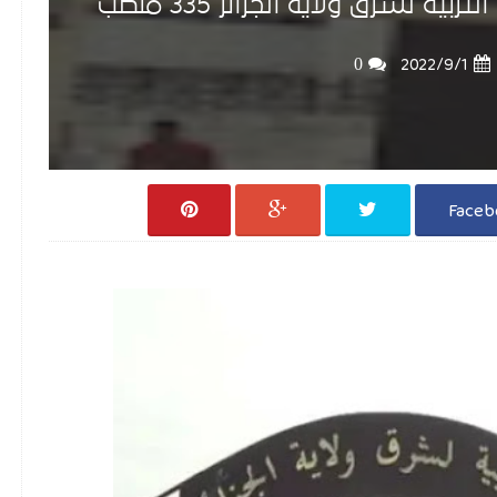
ة لشرق ولاية الجزائر 335 منصب
0
1‏/9‏/2022