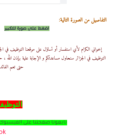
التفاصيل من الصورة التالية:
اضغط على صورة للتكبير
إخواني الكرام لأي استفسار أو تساؤل على موقعنا التوظيف في الجزا
التوظيف في الجزائر سنحاول مساعدتكم و الإجابة علية بإذن الله ،
حتى تعم الفائدة
للتوظيف,توظيف في الجزائر 2021,
والمسابقات,عروض التوظيف
التوظيف
تابعونا صفحتنا على الفيسبوك ا
ok