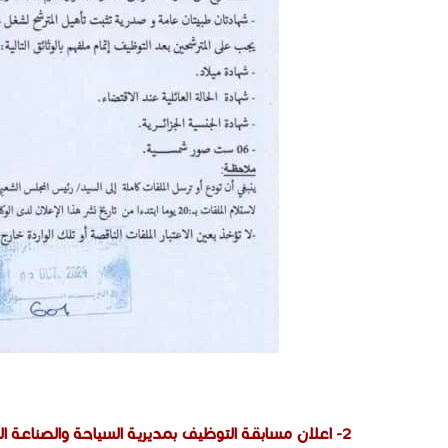
2- اعلان مسابقة التوظيف بمديرية السياحة والصناعة التقليدية بولاية ام البواقي