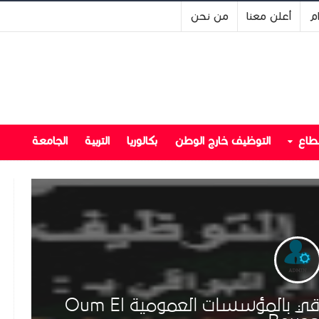
ام
أعلن معنا
من نحن
قطاع
التوظيف خارج الوطن
بكالوريا
التربية
الجامعة
اعلانات التوظيف لولاية ام البواقي بالمؤسسات العمومية Oum El