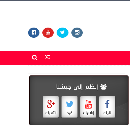
إنظم إلى جيشنا
لايك
إشترك
غرد
اشترك